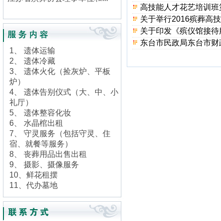
高技能人才花艺培训班
关于举行2016殡葬高
关于印发《殡仪馆接待
东台市民政局东台市财
1、 遗体运输
2、 遗体冷藏
3、 遗体火化（捡灰炉、平板
炉）
4、 遗体告别仪式（大、中、小
礼厅）
5、 遗体整容化妆
6、 水晶棺出租
7、 守灵服务（包括守灵、住
宿、就餐等服务）
8、 丧葬用品出售出租
9、 摄影、摄像服务
10、鲜花租摆
11、代办墓地