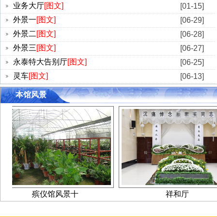
业务大厅
[图文]
[01-15]
业务大厅
外景一
[图文]
[06-29]
外景二
[图文]
[06-28]
外景三
[图文]
[06-27]
永泰特大告别厅
[图文]
[06-25]
灵车
[图文]
[06-13]
本馆风景
殡仪馆风景十
祥和厅
预约业务接待