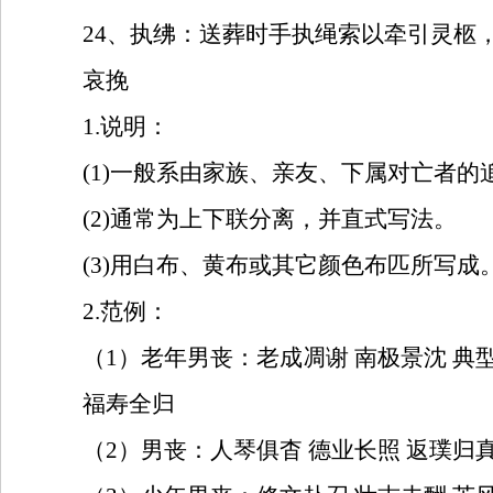
24
、执绋：送葬时手执绳索以牵引灵柩
哀挽
1.
说明：
(1)
一般系由家族、亲友、下属对亡者的
(2)
通常为上下联分离，并直式写法。
(3)
用白布、黄布或其它颜色布匹所写成
2.
范例：
（
1
）老年男丧：老成凋谢
南极景沈
典
福寿全归
（
2
）男丧：人琴俱杳
德业长照
返璞归