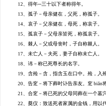
12
、得年─三十以下者称得年。
13
、孤子－母亲健在，父死，称孤子。
14
、哀子－父亲健在，母死，称哀子。
15
、孤哀子－父母亲皆死，称孤哀子。
16
、棘人－父或母丧时，子自称棘人。
17
、未亡人－夫死，妻子自称未亡人。
18
、讳－称已死尊长的名字。
19
、含殓－含，指含玉在口中。殓，入
20
、告窆－将下葬时讣告亲友。窆
bi
ǎ
n
21
、合窆－将已死的父母同葬在一个墓
22
、奠仪：致送死者家属的金钱，用以