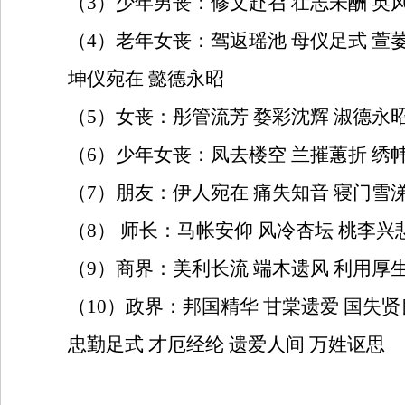
（
3
）少年男丧：修文赴召
壮志未酬
英
（
4
）老年女丧：驾返瑶池
母仪足式
萱
坤仪宛在
懿德永昭
（
5
）女丧：彤管流芳
婺彩沈辉
淑德永
（
6
）少年女丧：凤去楼空
兰摧蕙折
绣
（
7
）朋友：伊人宛在
痛失知音
寝门雪
（
8
）
师长：马帐安仰
风冷杏坛
桃李兴
（
9
）商界：美利长流
端木遗风
利用厚
（
10
）政界：邦国精华
甘棠遗爱
国失贤
忠勤足式
才厄经纶
遗爱人间
万姓讴思