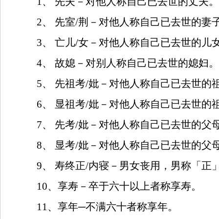
1
、
先夫－对他人称自己已去世的丈夫。
2
、
先室
/
荆－对他人称自己已去世的妻
3
、
亡儿
/
女－对他人称自己已去世的儿
4
、
故媳－对别人称自己已去世的媳妇。
5
、
先祖考
/
妣－对他人称自己已去世的
6
、
显祖考
/
妣－对他人称自己已去世的
7
、
先考
/
妣－对他人称自己已去世的父
8
、
显考
/
妣－对他人称自己已去世的父
9
、
寿终正
/
内寝－男女丧用，男称「正
10
、享寿－卒于六十以上者称享寿。
11
、享年─不满六十者称享年。