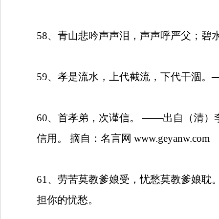
58
、青山悲吟声声泪，声声呼严父；碧
59
、孝是流水，上代截流，下代干涸。
60
、首孝弟，次谨信。
——出自（清）
信用。
摘自：名言网
www.geyanw.com
61
、劳苦莫教爹娘受，忧愁莫教爹娘耽
担你的忧愁。