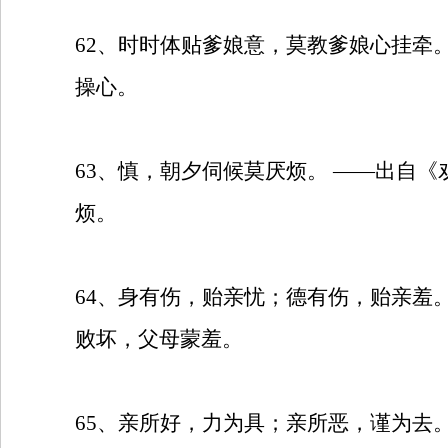
62
、时时体贴爹娘意，莫教爹娘心挂牵
操心。
63
、慎，朝夕伺候莫厌烦。
——出自《
烦。
64
、身有伤，贻亲忧；德有伤，贻亲羞
败坏，父母蒙羞。
65
、亲所好，力为具；亲所恶，谨为去