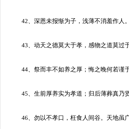
42
、深恩未报惭为子，浅薄不消羞作人
43
、动天之德莫大于孝，感物之道莫过
44
、祭而丰不如养之厚；悔之晚何若谨
45
、生前厚养实为孝道；归后薄葬真乃
46
、勿以不孝口，枉食人间谷。天地虽