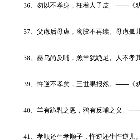
36
、勿以不孝身，枉着人子皮。——《
37
、父虑后母虐，鸾胶不再续。母虑孤
38
、慈乌尚反哺，羔羊犹跪足。人不孝
39
、忤逆不孝矣，三世果报然。——《
40
、羊有跪乳之恩，鸦有反哺之义。—
41
、孝顺还生孝顺子，忤逆还生忤逆儿