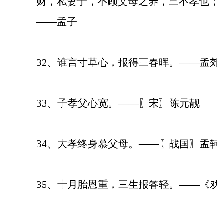
财，私妻子，不顾父母之养，三不孝也
——孟子
32
、谁言寸草心，报得三春晖。——孟
33
、子孝父心宽。——〖宋〗陈元靓
34
、大孝终身慕父母。——〖战国〗孟
35
、十月胎恩重，三生报答轻。——《