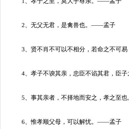
1
、孝子之至，莫大乎尊亲。——孟子
2
、无父无君，是禽兽也。——孟子
3
、贤不肖不可以不相分，若命之不可易
4
、孝子不谀其亲，忠臣不谄其君，臣子
5
、事其亲者，不择地而安之，孝之至也
6
、惟孝顺父母，可以解忧。——孟子