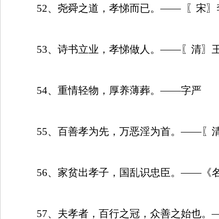
52
、尧舜之道，孝悌而已。——
〖宋〗
53
、诗书立业，孝悌做人。——〖清〗
54
、重情轻物，厚养薄葬。——字严
55
、百善孝为先，万恶淫为首。——〖
56
、家贫出孝子，国乱识忠臣。——《
57
、夫孝者，百行之冠，众善之始也。